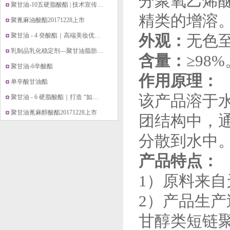
分聚氧乙烯
聚甘油-10五硬脂酸酯 | 技术宣传与应用指南
精类的增溶
聚蓖麻油酸酯20171228上市
聚甘油 - 4 癸酸酯｜高端美妆优选・温和型无 PEG 增溶剂
外观：
无色
乳制品乳化稳定剂—聚甘油脂肪酸酯20171221上市
含量：
≥98%
聚甘油-6辛酸酯
作用原理：
单辛酸甘油酯
该产品溶于
聚甘油 - 6 硬脂酸酯｜打造 “如水般轻盈” 的纯净乳液灵魂
聚甘油蓖麻醇酸酯20171228上市
团结构中，
分散到水中
产品特点：
1）原料来
2）产品生
甘醇类短链