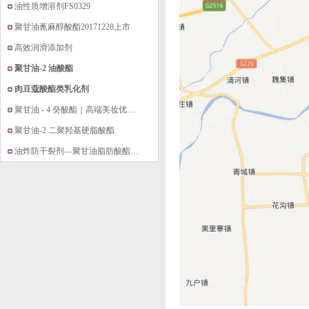
油性质增溶剂FS0329
聚甘油蓖麻醇酸酯20171228上市
高效润滑添加剂
聚甘油-2 油酸酯
肉豆蔻酸酯类乳化剂
聚甘油 - 4 癸酸酯｜高端美妆优选・温和型无 PEG 增溶剂
聚甘油-2 二聚羟基硬脂酸酯
油炸防干裂剂—聚甘油脂肪酸酯20171214上市