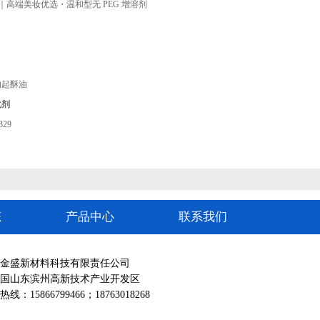
酸酯｜高端美妆优选・温和型无 PEG 增溶剂
的起酥油
化剂
29
态
产品中心
联系我们
金盛新材料科技有限责任公司
国山东滨州高新技术产业开发区
：15866799466；18763018268