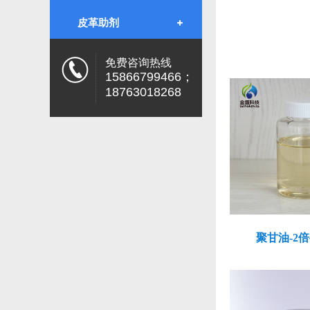
皮革助剂
免费咨询热线
15866799466；
18763018268
聚甘油-2