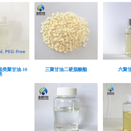
类聚甘油-10
三聚甘油二硬脂酸酯
六聚
类