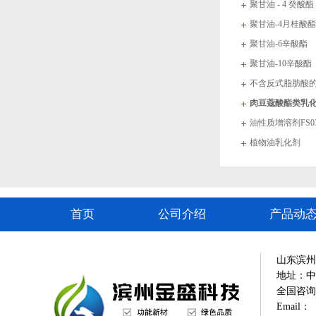
聚甘油 - 4 癸
聚甘油-4月桂酸酯
聚甘油-6辛酸酯
聚甘油-10辛酸酯
不含反式脂肪酸
肉豆蔻酸酯类乳
油性质增溶剂FS03
植物油乳化剂
首页
公司介绍
产品动
山东滨州
地址：中
全国咨询热线
Email：