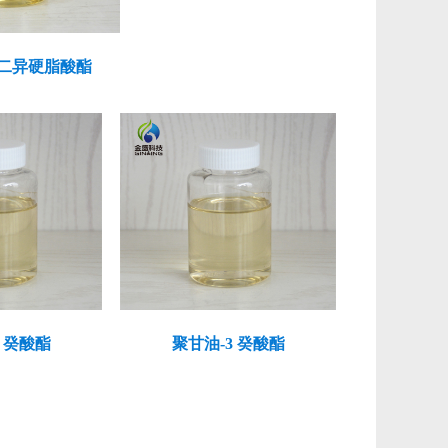
二异硬脂酸酯
2 癸酸酯
聚甘油-3 癸酸酯