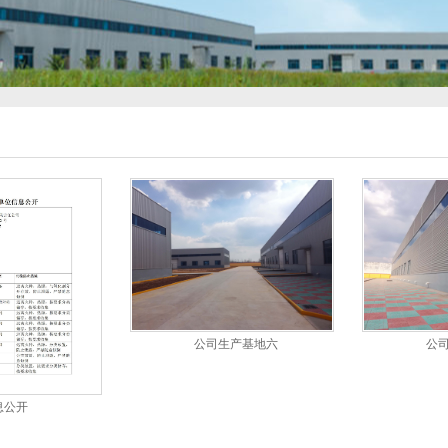
公司生产基地六
公
息公开